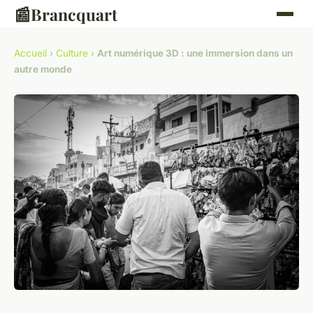
📰
Brancquart
Accueil
›
Culture
›
Art numérique 3D : une immersion dans un
autre monde