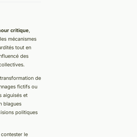
our critique
,
t les mécanismes
urdités tout en
nfluencé des
ollectives.
 transformation de
nnages fictifs ou
s aiguisés et
en blagues
isions politiques
contester le