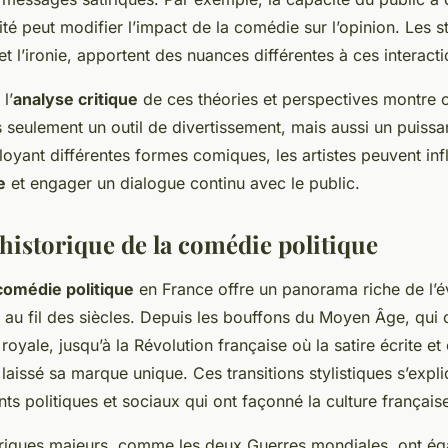
ité peut modifier l’impact de la comédie sur l’opinion. Les 
et l’ironie, apportent des nuances différentes à ces interacti
l’
analyse critique
de ces théories et perspectives montre
 seulement un outil de divertissement, mais aussi un puiss
oyant différentes formes comiques, les artistes peuvent infl
e
et engager un dialogue continu avec le public.
historique de la comédie politique
 comédie politique
en France offre un panorama riche de l’é
au fil des siècles. Depuis les bouffons du Moyen Âge, qui 
é royale, jusqu’à la Révolution française où la satire écrite et 
aissé sa marque unique. Ces transitions stylistiques s’expl
ts politiques et sociaux qui ont façonné la culture français
riques majeurs, comme les deux Guerres mondiales, ont ég