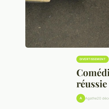
DIVERTISSEMENT
Comédie
réussie
A
Agathe
20 déc