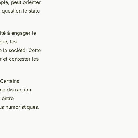
ple, peut orienter
 question le statu
té à engager le
que, les
 la société. Cette
r et contester les
 Certains
e distraction
e entre
us humoristiques.