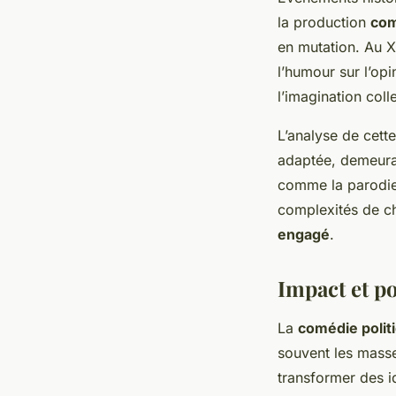
la production
com
en mutation. Au X
l’humour sur l’op
l’imagination coll
L’analyse de cett
adaptée, demeuran
comme la parodie 
complexités de cha
engagé
.
Impact et po
La
comédie polit
souvent les mass
transformer des i