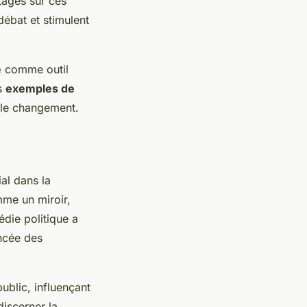
rtagés sur ces
débat et stimulent
e
comme outil
es
exemples de
 le changement.
al dans la
mme un miroir,
édie politique a
ncée des
public, influençant
discerner la