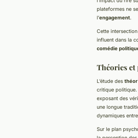
l’impact du rire s
plateformes ne se
l’
engagement
.
Cette intersection
influent dans la 
comédie politiqu
Théories et 
L’étude des
théor
critique politiqu
exposant des véri
une longue tradit
dynamiques entre 
Sur le plan psycho
la perception des