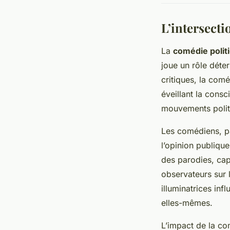
L’intersecti
La
comédie polit
joue un rôle déte
critiques, la comé
éveillant la cons
mouvements politi
Les comédiens, pa
l’opinion publique
des parodies, cap
observateurs sur l
illuminatrices inf
elles-mêmes.
L’impact de la co