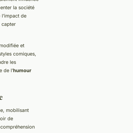
nter la société
 l’impact de
u capter
modifiée et
 styles comiques,
ndre les
e de l’
humour
e
e, mobilisant
voir de
la compréhension