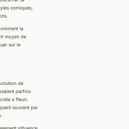
styles comiques,
ons.
 comment la
ant moyen de
uer sur le
volution de
osaient parfois
orale a fleuri,
iquent souvent par
e.
alement influencé