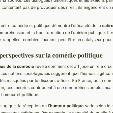
ur la société. Les dialogues humoristiques et les sketchs pa
 contentent pas de provoquer des rires ; ils engendrent un 
 entre comédie et politique démontre l’efficacité de la
satir
compréhension et la transformation de l’opinion publique. L
e
rappellent combien l’humour peut être un catalyseur pour
perspectives sur la comédie politique
ies de la comédie
révèle comment cet art joue un rôle cruci
e. Les notions sociologiques suggèrent que l’humour agit co
tés masquées par le discours officiel. En France, où la com
ion, ces théories contribuent à une compréhension plus nua
humour et politique.
logique, la réception de l’
humour politique
varie selon le 
 messages satiriques. Par exemple, la capacité du public à 