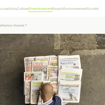
ccueil
Actu
Culture
Divertissement
Emploi
Environnement
Société
alliance réussie ?