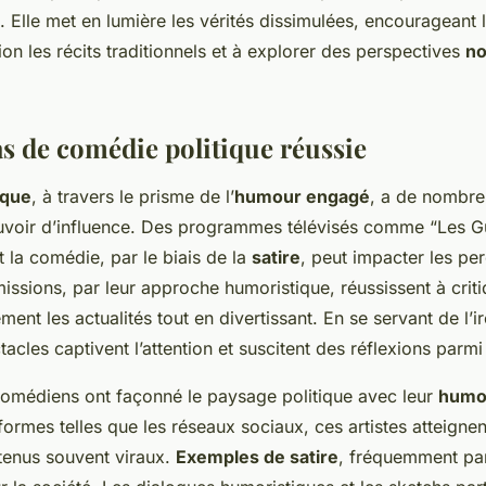
. Elle met en lumière les vérités dissimulées, encourageant l
on les récits traditionnels et à explorer des perspectives
no
as de comédie politique réussie
ique
, à travers le prisme de l’
humour engagé
, a de nombre
voir d’influence. Des programmes télévisés comme “Les Gui
t la comédie, par le biais de la
satire
, peut impacter les pe
issions, par leur approche humoristique, réussissent à criti
nt les actualités tout en divertissant. En se servant de l’ir
acles captivent l’attention et suscitent des réflexions parmi 
 comédiens ont façonné le paysage politique avec leur
humo
eformes telles que les réseaux sociaux, ces artistes atteignen
tenus souvent viraux.
Exemples de satire
, fréquemment pa