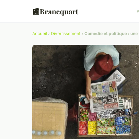
📰
Brancquart
A
Accueil
›
Divertissement
›
Comédie et politique : une 