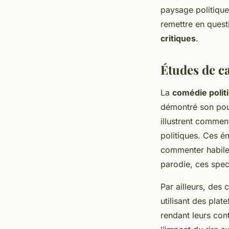
paysage politique
remettre en questi
critiques
.
Études de c
La
comédie polit
démontré son pou
illustrent commen
politiques. Ces ém
commenter habileme
parodie, ces spect
Par ailleurs, des
utilisant des plat
rendant leurs con