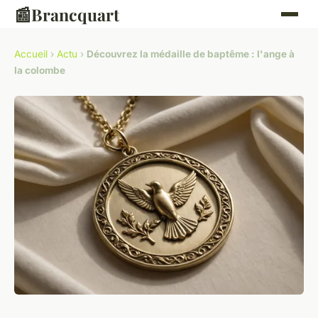
📰
Brancquart
Accueil
›
Actu
›
Découvrez la médaille de baptême : l'ange à
la colombe