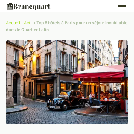
📰
Brancquart
Accueil
›
Actu
›
Top 5 hôtels à Paris pour un séjour inoubliable
dans le Quartier Latin