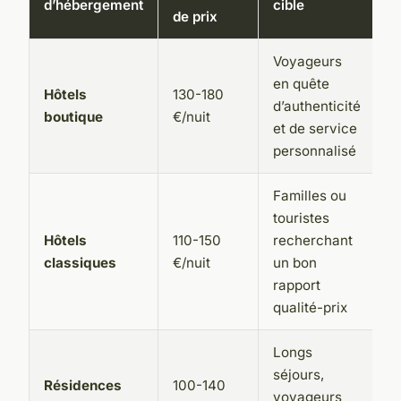
d’hébergement
cible
de prix
Voyageurs
en quête
Hôtels
130-180
d’authenticité
boutique
€/nuit
et de service
personnalisé
Familles ou
touristes
Hôtels
110-150
recherchant
classiques
€/nuit
un bon
rapport
qualité-prix
Longs
séjours,
Résidences
100-140
voyageurs